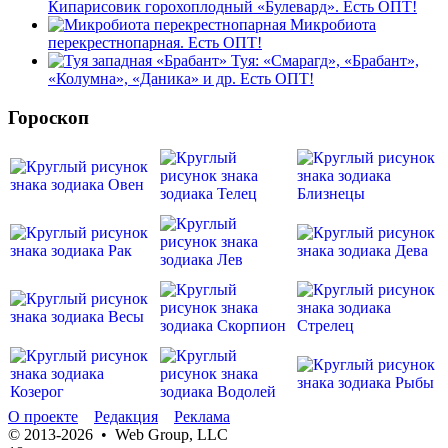
Кипарисовик горохоплодный «Булевард». Есть ОПТ!
Микробиота
перекрестнопарная. Есть ОПТ!
Туя: «Смарагд», «Брабант»,
«Колумна», «Даника» и др. Есть ОПТ!
Гороскоп
О проекте
Редакция
Реклама
© 2013-2026 • Web Group, LLC