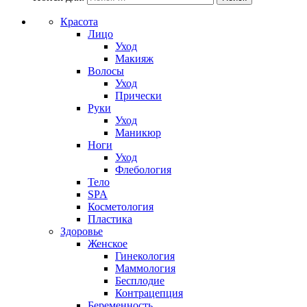
Красота
Лицо
Уход
Макияж
Волосы
Уход
Прически
Руки
Уход
Маникюр
Ноги
Уход
Флебология
Тело
SPA
Косметология
Пластика
Здоровье
Женское
Гинекология
Маммология
Бесплодие
Контрацепция
Беременность