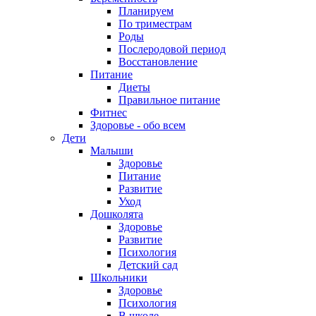
Планируем
По триместрам
Роды
Послеродовой период
Восстановление
Питание
Диеты
Правильное питание
Фитнес
Здоровье - обо всем
Дети
Малыши
Здоровье
Питание
Развитие
Уход
Дошколята
Здоровье
Развитие
Психология
Детский сад
Школьники
Здоровье
Психология
В школе