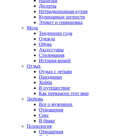
Напитки
Десерты
Нетрадиционная кухня
Кулинарные хитрости
Этикет и сервировка
Мода
Тенденции года
Одежда
Обувь
Аксессуары
Стилемания
История вещей
Отдых
Отдых с детьми
Праздники
Хобби
В путешествие
Как прекрасен этот мир
Любовь
Все о мужчинах
Отношения
Секс
В браке
Психология
Отношения