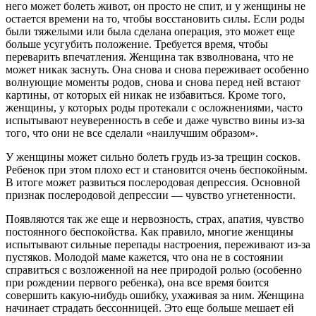
него может болеть живот, он просто не спит, и у женщины не
остается времени на то, чтобы восстановить силы. Если роды
были тяжелыми или была сделана операция, это может еще
больше усугубить положение. Требуется время, чтобы
переварить впечатления. Женщина так взволнована, что не
может никак заснуть. Она снова и снова переживает особенно
волнующие моменты родов, снова и снова перед ней встают
картины, от которых ей никак не избавиться. Кроме того,
женщины, у которых роды протекали с осложнениями, часто
испытывают неуверенность в себе и даже чувство вины из-за
того, что они не все сделали «наилучшим образом».
У женщины может сильно болеть грудь из-за трещин сосков.
Ребенок при этом плохо ест и становится очень беспокойным.
В итоге может развиться послеродовая депрессия. Основной
признак послеродовой депрессии — чувство угнетенности.
Появляются так же еще и нервозность, страх, апатия, чувство
постоянного беспокойства. Как правило, многие женщины
испытывают сильные перепады настроения, переживают из-за
пустяков. Молодой маме кажется, что она не в состоянии
справиться с возложенной на нее природой ролью (особенно
при рождении первого ребенка), она все время боится
совершить какую-нибудь ошибку, ухаживая за ним. Женщина
начинает страдать бессонницей. Это еще больше мешает ей