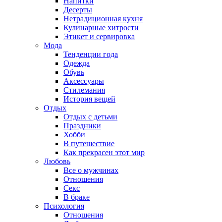
Напитки
Десерты
Нетрадиционная кухня
Кулинарные хитрости
Этикет и сервировка
Мода
Тенденции года
Одежда
Обувь
Аксессуары
Стилемания
История вещей
Отдых
Отдых с детьми
Праздники
Хобби
В путешествие
Как прекрасен этот мир
Любовь
Все о мужчинах
Отношения
Секс
В браке
Психология
Отношения