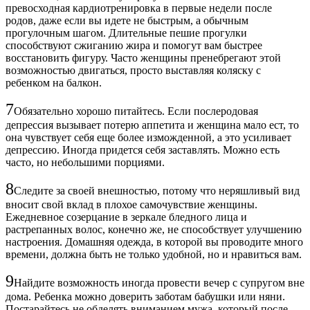
превосходная кардиотренировка в первые недели после
родов, даже если вы идете не быстрым, а обычным
прогулочным шагом. Длительные пешие прогулки
способствуют сжиганию жира и помогут вам быстрее
восстановить фигуру. Часто женщины пренебрегают этой
возможностью двигаться, просто выставляя коляску с
ребенком на балкон.
7
Обязательно хорошо питайтесь. Если послеродовая
депрессия вызывает потерю аппетита и женщина мало ест, то
она чувствует себя еще более изможденной, а это усиливает
депрессию. Иногда придется себя заставлять. Можно есть
часто, но небольшими порциями.
8
Следите за своей внешностью, потому что неряшливый вид
вносит свой вклад в плохое самочувствие женщины.
Ежедневное созерцание в зеркале бледного лица и
растрепанных волос, конечно же, не способствует улучшению
настроения. Домашняя одежда, в которой вы проводите много
времени, должна быть не только удобной, но и нравиться вам.
9
Найдите возможность иногда провести вечер с супругом вне
дома. Ребенка можно доверить заботам бабушки или няни.
Постарайтесь не обделять вниманием мужа, который после