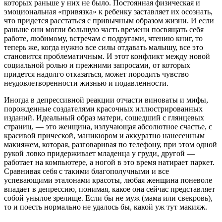
которых раньше у них не было. Постоянная физическая и
эмоциональная «привязка» к ребенку заставляет их осознать,
что придется расстаться с привычным образом жизни. И если
раньше они могли большую часть времени посвящать себя
работе, любимому, встречам с подругами, чтению книг, то
теперь же, когда нужно все силы отдавать малышу, все это
становится проблематичным. И этот конфликт между новой
социальной ролью и прежними запросами, от которых
придется надолго отказаться, может породить чувство
неудовлетворенности жизнью и подавленности.
Иногда в депрессивной реакции отчасти виноваты и мифы,
порожденные создателями красочных иллюстрированных
изданий. Идеальный образ матери, сошедший с глянцевых
страниц, — это женщина, излучающая абсолютное счастье, с
красивой прической, маникюром и аккуратно нанесенным
макияжем, которая, разговаривая по телефону, при этом одной
рукой ловко придерживает младенца у груди, другой —
работает на компьютере, а ногой в это время натирает паркет.
Сравнивая себя с такими благополучными и все
успевающими эталонами красоты, любая женщина поневоле
впадает в депрессию, понимая, какое она сейчас представляет
собой унылое зрелище. Если бы не муж (мама или свекровь),
то и поесть нормально не удалось бы, какой уж тут макияж.