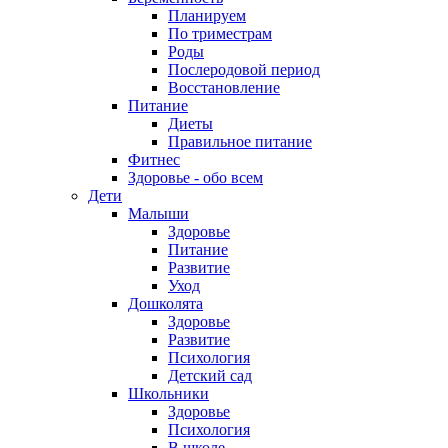
Планируем
По триместрам
Роды
Послеродовой период
Восстановление
Питание
Диеты
Правильное питание
Фитнес
Здоровье - обо всем
Дети
Малыши
Здоровье
Питание
Развитие
Уход
Дошколята
Здоровье
Развитие
Психология
Детский сад
Школьники
Здоровье
Психология
В школе