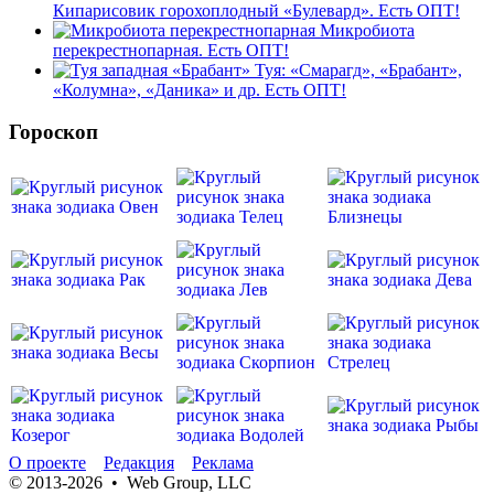
Кипарисовик горохоплодный «Булевард». Есть ОПТ!
Микробиота
перекрестнопарная. Есть ОПТ!
Туя: «Смарагд», «Брабант»,
«Колумна», «Даника» и др. Есть ОПТ!
Гороскоп
О проекте
Редакция
Реклама
© 2013-2026 • Web Group, LLC