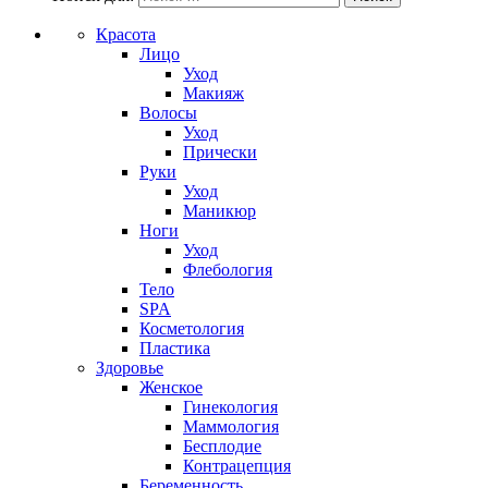
Красота
Лицо
Уход
Макияж
Волосы
Уход
Прически
Руки
Уход
Маникюр
Ноги
Уход
Флебология
Тело
SPA
Косметология
Пластика
Здоровье
Женское
Гинекология
Маммология
Бесплодие
Контрацепция
Беременность