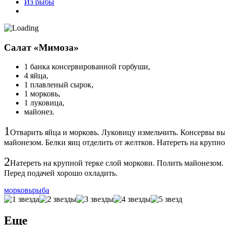
Из рыбы
Салат «Мимоза»
1 банка консервированной горбуши,
4 яйца,
1 плавленый сырок,
1 морковь,
1 луковица,
майонез.
1
Отварить яйца и морковь. Луковицу измельчить. Консервы в
майонезом. Белки яиц отделить от желтков. Натереть на крупно
2
Натереть на крупной терке слой моркови. Полить майонезом.
Перед подачей хорошо охладить.
морковь
рыба
Еще