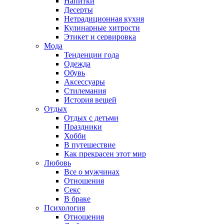
Напитки
Десерты
Нетрадиционная кухня
Кулинарные хитрости
Этикет и сервировка
Мода
Тенденции года
Одежда
Обувь
Аксессуары
Стилемания
История вещей
Отдых
Отдых с детьми
Праздники
Хобби
В путешествие
Как прекрасен этот мир
Любовь
Все о мужчинах
Отношения
Секс
В браке
Психология
Отношения