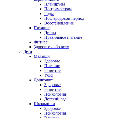
Планируем
По триместрам
Роды
Послеродовой период
Восстановление
Питание
Диеты
Правильное питание
Фитнес
Здоровье - обо всем
Дети
Малыши
Здоровье
Питание
Развитие
Уход
Дошколята
Здоровье
Развитие
Психология
Детский сад
Школьники
Здоровье
Психология
В школе