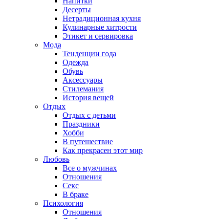
Напитки
Десерты
Нетрадиционная кухня
Кулинарные хитрости
Этикет и сервировка
Мода
Тенденции года
Одежда
Обувь
Аксессуары
Стилемания
История вещей
Отдых
Отдых с детьми
Праздники
Хобби
В путешествие
Как прекрасен этот мир
Любовь
Все о мужчинах
Отношения
Секс
В браке
Психология
Отношения