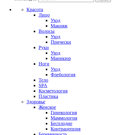
Красота
Лицо
Уход
Макияж
Волосы
Уход
Прически
Руки
Уход
Маникюр
Ноги
Уход
Флебология
Тело
SPA
Косметология
Пластика
Здоровье
Женское
Гинекология
Маммология
Бесплодие
Контрацепция
Беременность