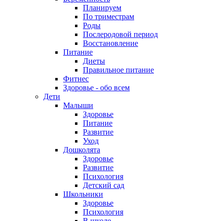
Планируем
По триместрам
Роды
Послеродовой период
Восстановление
Питание
Диеты
Правильное питание
Фитнес
Здоровье - обо всем
Дети
Малыши
Здоровье
Питание
Развитие
Уход
Дошколята
Здоровье
Развитие
Психология
Детский сад
Школьники
Здоровье
Психология
В школе