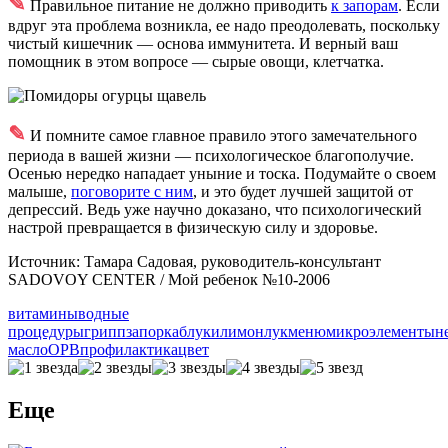
✎
Правильное питание не должно приводить
к запорам
. Если
вдруг эта проблема возникла, ее надо преодолевать, поскольку
чистый кишечник — основа иммунитета. И верный ваш
помощник в этом вопросе — сырые овощи, клетчатка.
✎
И помните самое главное правило этого замечательного
периода в вашей жизни — психологическое благополучие.
Осенью нередко нападает уныние и тоска. Подумайте о своем
малыше,
поговорите с ним
, и это будет лучшей защитой от
депрессий. Ведь уже научно доказано, что психологический
настрой превращается в физическую силу и здоровье.
Источник: Тамара Садовая, руководитель-консультант
SADOVOY CENTER / Мой ребенок №10-2006
витамины
водные
процедуры
грипп
запор
каблуки
лимон
лук
меню
микроэлементы
н
масло
ОРВ
профилактика
цвет
Еще