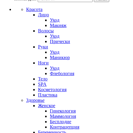
Красота
Лицо
Уход
Макияж
Волосы
Уход
Прически
Руки
Уход
Маникюр
Ноги
Уход
Флебология
Тело
SPA
Косметология
Пластика
Здоровье
Женское
Гинекология
Маммология
Бесплодие
Контрацепция
Беременность