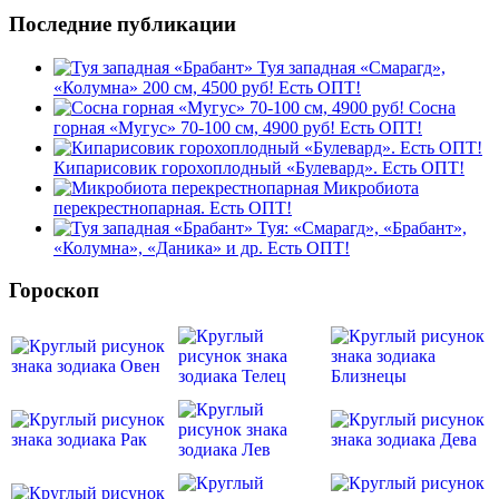
Последние публикации
Туя западная «Смарагд»,
«Колумна» 200 см, 4500 руб! Есть ОПТ!
Сосна
горная «Мугус» 70-100 см, 4900 руб! Есть ОПТ!
Кипарисовик горохоплодный «Булевард». Есть ОПТ!
Микробиота
перекрестнопарная. Есть ОПТ!
Туя: «Смарагд», «Брабант»,
«Колумна», «Даника» и др. Есть ОПТ!
Гороскоп