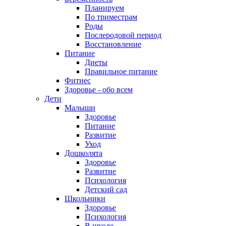
Планируем
По триместрам
Роды
Послеродовой период
Восстановление
Питание
Диеты
Правильное питание
Фитнес
Здоровье - обо всем
Дети
Малыши
Здоровье
Питание
Развитие
Уход
Дошколята
Здоровье
Развитие
Психология
Детский сад
Школьники
Здоровье
Психология
В школе