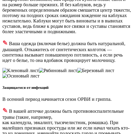
на размер больше прежних. И без каблуков, ведь у
беременных определенным образом смешается центр тяжести,
поэтому на поздних сроках ожидания хождение на каблуках
нежелательно. Каблуки могут быть виноваты и в вывихах
суставов, ведь ближе к родам все связки и суставы становятся
более эластичными и подвижными.
✎
Ваша одежда (включая белье) должна быть натуральной,
дышащей. Откажитесь от синтетических колготок —
синтетика вызывает повышенную потливость, а если речь
идет о белье, то она вдобавок провоцирует молочницу.
Защищаемся от инфекций
В осенний период начинается сезон ОРВИ и гриппа.
✎
В вашей аптечке должны быть противовоспалительные
травы (такие, например,
как календула, эвкалипт, тысячелистник, ромашка). При
малейших признаках простуды или же если начал чихать кто-
то из домашних, начинайте полоскать горло и промывать