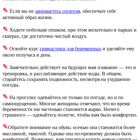
✎
Если вы не
занимаетесь спортом
, обеспечьте себе
активный образ жизни.
✎
Ходите побольше пешком, при этом желательно в парках и
скверах, где достаточно чистый воздух.
✎
Освойте курс
гимнастики для беременных
и уделяйте ему
около получаса в день.
✎
Замечательно действует на будущих мам плавание — это и
тренировка, и расслабляющее действие воды. В общем,
старайтесь сохранять подвижность, несмотря на ухудшение
погоды.
✎
На прогулку одевайтесь не только по погоде, но и по
самоощущению. Многие женщины отмечают, что во время
беременности им частенько становится жарко. Ничего
страшного — одевайтесь полегче, чтобы вам было комфортно.
✎
Обратите внимание на обувь: осенью она становится более
массивной, тяжелой. Однако она по-прежнему должна быть
комфортной. Возможно, вам придется купить новые сапоги —