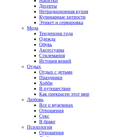
Напитки
Десерты
Нетрадиционная кухня
Кулинарные хитрости
Этикет и сервировка
Мода
Тенденции года
Одежда
Обувь
Аксессуары
Стилемания
История вещей
Отдых
Отдых с детьми
Праздники
Хобби
В путешествие
Как прекрасен этот мир
Любовь
Все о мужчинах
Отношения
Секс
В браке
Психология
Отношения