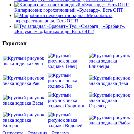
Кипарисовик горохоплодный «Булевард». Есть ОПТ!
Микробиота
перекрестнопарная. Есть ОПТ!
Туя: «Смарагд», «Брабант»,
«Колумна», «Даника» и др. Есть ОПТ!
Гороскоп
О проекте
Редакция
Реклама