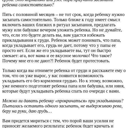
ребенка самостоятельно?
Пять с половиной месяцев – не тот срок, когда ребенку нужно
засыпать самостоятельно. Только ближе к году имеет смысл
включить ваших близких в ритуал засыпания, предлагать
мужу или бабушке вечером уложить ребенка. Но не думайте,
что, если это будете делать вы, вам удастся избежать
прикладывания к груди. Ребенок может понимать, что папа,
когда укладывает его, грудь не дает, потому что у папы ее
просто нет. Если же его укладываете вы, тут он быстро
смекает: ага, вот мама и ее вкусное молочко! Что такое?
Почему мне его не дают?! Ребенок будет протестовать.
Только когда вы отнимете ребенка от груди и расскажете ему о
том, что он уже вырос, у вас появится возможность
укладывать его без кормления грудью. Но к этому, возможно,
уже немного подготовят ребенка папа или бабушка, или няня,
которые будут укладывать ребенка спать по очереди с вами.
Можно ли давать ребенку «прокричаться» при укладывании?
Пыталась оставить одного засыпать, не выдерживаю рева,
беру на руки, даю грудь…
Вам придется мириться с тем, что порой ваши усилия не
приносят желаемого результата: ребенок будет кричать и