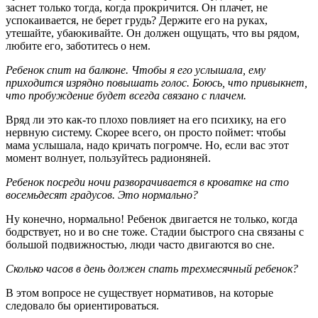
заснет только тогда, когда прокричится. Он плачет, не
успокаивается, не берет грудь? Держите его на руках,
утешайте, убаюкивайте. Он должен ощущать, что вы рядом,
любите его, заботитесь о нем.
Ребенок спит на балконе. Чтобы я его услышала, ему
приходится изрядно повышать голос. Боюсь, что привыкнет,
что пробуждение будет всегда связано с плачем.
Вряд ли это как-то плохо повлияет на его психику, на его
нервную систему. Скорее всего, он просто поймет: чтобы
мама услышала, надо кричать погромче. Но, если вас этот
момент волнует, пользуйтесь радионяней.
Ребенок посреди ночи разворачивается в кроватке на сто
восемьдесят градусов. Это нормально?
Ну конечно, нормально! Ребенок двигается не только, когда
бодрствует, но и во сне тоже. Стадии быстрого сна связаны с
большой подвижностью, люди часто двигаются во сне.
Сколько часов в день должен спать трехмесячный ребенок?
В этом вопросе не существует нормативов, на которые
следовало бы ориентироваться.