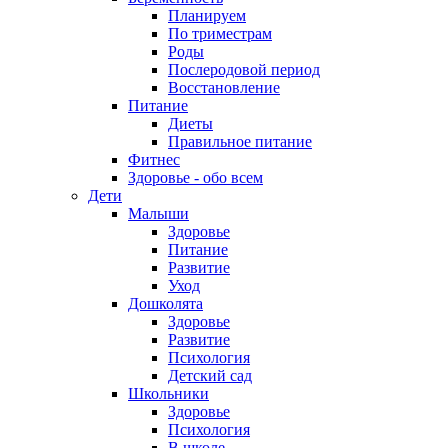
Планируем
По триместрам
Роды
Послеродовой период
Восстановление
Питание
Диеты
Правильное питание
Фитнес
Здоровье - обо всем
Дети
Малыши
Здоровье
Питание
Развитие
Уход
Дошколята
Здоровье
Развитие
Психология
Детский сад
Школьники
Здоровье
Психология
В школе