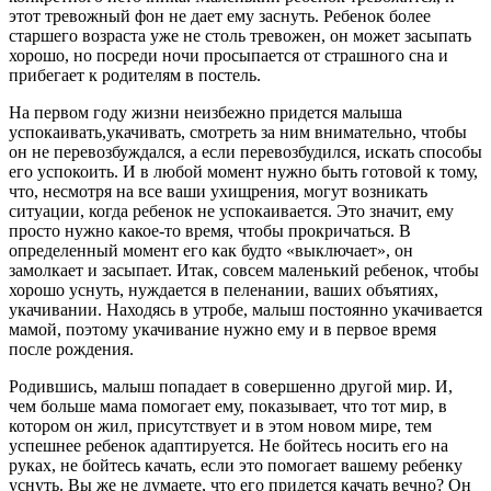
этот тревожный фон не дает ему заснуть. Ребенок более
старшего возраста уже не столь тревожен, он может засыпать
хорошо, но посреди ночи просыпается от страшного сна и
прибегает к родителям в постель.
На первом году жизни неизбежно придется малыша
успокаивать,укачивать, смотреть за ним внимательно, чтобы
он не перевозбуждался, а если перевозбудился, искать способы
его успокоить. И в любой момент нужно быть готовой к тому,
что, несмотря на все ваши ухищрения, могут возникать
ситуации, когда ребенок не успокаивается. Это значит, ему
просто нужно какое-то время, чтобы прокричаться. В
определенный момент его как будто «выключает», он
замолкает и засыпает. Итак, совсем маленький ребенок, чтобы
хорошо уснуть, нуждается в пеленании, ваших объятиях,
укачивании. Находясь в утробе, малыш постоянно укачивается
мамой, поэтому укачивание нужно ему и в первое время
после рождения.
Родившись, малыш попадает в совершенно другой мир. И,
чем больше мама помогает ему, показывает, что тот мир, в
котором он жил, присутствует и в этом новом мире, тем
успешнее ребенок адаптируется. Не бойтесь носить его на
руках, не бойтесь качать, если это помогает вашему ребенку
уснуть. Вы же не думаете, что его придется качать вечно? Он