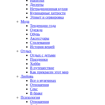
Напитки
Десерты
Нетрадиционная кухня
Кулинарные хитрости
Этикет и сервировка
Мода
Тенденции года
Одежда
Обувь
Аксессуары
Стилемания
История вещей
Отдых
Отдых с детьми
Праздники
Хобби
В путешествие
Как прекрасен этот мир
Любовь
Все о мужчинах
Отношения
Секс
В браке
Психология
Отношения