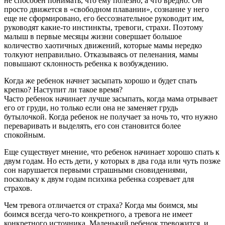
не способен понимать, что ему полезно, а что вредно. Он
просто движется в «свободном плавании», сознание у него
еще не сформировано, его бессознательное руководит им,
руководят какие-то инстинкты, тревоги, страхи. Поэтому
малыш в первые месяцы жизни совершает большое
количество хаотичных движений, которые мамы нередко
толкуют неправильно. Отказываясь от пеленания, мамы
повышают склонность ребенка к возбуждению.
Когда же ребенок начнет засыпать хорошо и будет спать
крепко? Наступит ли такое время?
Часто ребенок начинает лучше засыпать, когда мама отрывает
его от груди, но только если она не заменяет грудь
бутылочкой. Когда ребенок не получает за ночь то, что нужно
переваривать и выделять, его сон становится более
спокойным.
Еще существует мнение, что ребенок начинает хорошо спать к
двум годам. Но есть дети, у которых в два года или чуть позже
сон нарушается первыми страшными сновидениями,
поскольку к двум годам психика ребенка созревает для
страхов.
Чем тревога отличается от страха? Когда мы боимся, мы
боимся всегда чего-то конкретного, а тревога не имеет
конкретного источника. Маленький ребенок тревожится, и