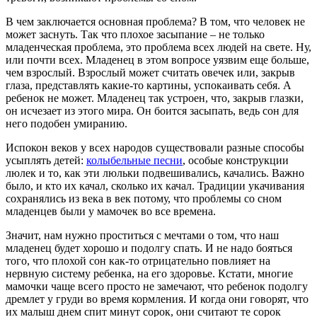
В чем заключается основная проблема? В том, что человек не
может заснуть. Так что плохое засыпание – не только
младенческая проблема, это проблема всех людей на свете. Ну,
или почти всех. Младенец в этом вопросе уязвим еще больше,
чем взрослый. Взрослый может считать овечек или, закрыв
глаза, представлять какие-то картины, успокаивать себя. А
ребенок не может. Младенец так устроен, что, закрыв глазки,
он исчезает из этого мира. Он боится засыпать, ведь сон для
него подобен умиранию.
Испокон веков у всех народов существовали разные способы
усыплять детей:
колыбельные песни
, особые конструкции
люлек и то, как эти люльки подвешивались, качались. Важно
было, и кто их качал, сколько их качал. Традиции укачивания
сохранялись из века в век потому, что проблемы со сном
младенцев были у мамочек во все времена.
Значит, нам нужно проститься с мечтами о том, что наш
младенец будет хорошо и подолгу спать. И не надо бояться
того, что плохой сон как-то отрицательно повлияет на
нервную систему ребенка, на его здоровье. Кстати, многие
мамочки чаще всего просто не замечают, что ребенок подолгу
дремлет у груди во время кормления. И когда они говорят, что
их малыш днем спит минут сорок, они считают те сорок