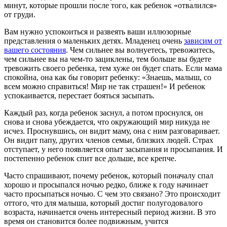
минут, которые прошли после того, как ребенок «отвалился»
от груди.
Вам нужно успокоиться и развеять ваши иллюзорные
представления о маленьких детях. Младенец очень
зависим от
вашего состояния
. Чем сильнее вы волнуетесь, тревожитесь,
чем сильнее вы на чем-то зациклены, тем больше вы будете
тревожить своего ребенка, тем хуже он будет спать. Если мама
спокойна, она как бы говорит ребенку: «Знаешь, малыш, со
всем можно справиться! Мир не так страшен!» И ребенок
успокаивается, перестает бояться засыпать.
Каждый раз, когда ребенок заснул, а потом проснулся, он
снова и снова убеждается, что окружающий мир никуда не
исчез. Проснувшись, он видит маму, она с ним разговаривает.
Он видит папу, других членов семьи, близких людей. Страх
отступает, у него появляется опыт засыпания и просыпания. И
постепенно ребенок спит все дольше, все крепче.
Часто спрашивают, почему ребенок, который поначалу спал
хорошо и просыпался ночью редко, ближе к году начинает
часто просыпаться ночью. С чем это связано? Это происходит
оттого, что для малыша, который достиг полугодовалого
возраста, начинается очень интересный период жизни. В это
время он становится более подвижным, учится