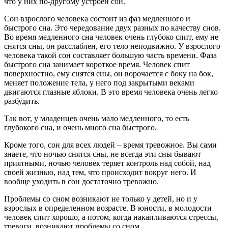
что у них по-другому устроен сон.
Сон взрослого человека состоит из фаз медленного и
быстрого сна. Это чередование двух разных по качеству снов.
Во время медленного сна человек очень глубоко спит, ему не
снятся сны, он расслаблен, его тело неподвижно. У взрослого
человека такой сон составляет большую часть времени. Фаза
быстрого сна занимает короткое время. Человек спит
поверхностно, ему снятся сны, он ворочается с боку на бок,
меняет положение тела, у него под закрытыми веками
двигаются глазные яблоки. В это время человека очень легко
разбудить.
Так вот, у младенцев очень мало медленного, то есть
глубокого сна, и очень много сна быстрого.
Кроме того, сон для всех людей – время тревожное. Вы сами
знаете, что ночью снятся сны, не всегда эти сны бывают
приятными, ночью человек теряет контроль над собой, над
своей жизнью, над тем, что происходит вокруг него. И
вообще уходить в сон достаточно тревожно.
Проблемы со сном возникают не только у детей, но и у
взрослых в определенном возрасте. В юности, в молодости
человек спит хорошо, а потом, когда накапливаются стрессы,
тревоги, возникают проблемы со сном.