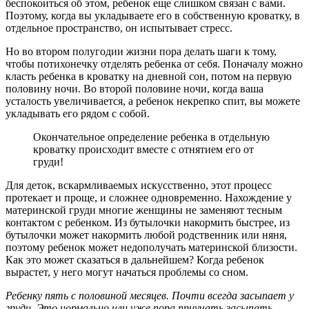
беспокоиться об этом, ребенок еще слишком связан с вами.
Поэтому, когда вы укладываете его в собственную кроватку, в
отдельное пространство, он испытывает стресс.
Но во втором полугодии жизни пора делать шаги к тому,
чтобы потихонечку отделять ребенка от себя. Поначалу можно
класть ребенка в кроватку на дневной сон, потом на первую
половину ночи. Во второй половине ночи, когда ваша
усталость увеличивается, а ребенок некрепко спит, вы можете
укладывать его рядом с собой.
Окончательное определение ребенка в отдельную
кроватку происходит вместе с отнятием его от
груди!
Для деток, вскармливаемых искусственно, этот процесс
протекает и проще, и сложнее одновременно. Нахождение у
материнской груди многие женщины не заменяют тесным
контактом с ребенком. Из бутылочки накормить быстрее, из
бутылочки может накормить любой родственник или няня,
поэтому ребенок может недополучать материнской близости.
Как это может сказаться в дальнейшем? Когда ребенок
вырастет, у него могут начаться проблемы со сном.
Ребенку пять с половиной месяцев. Почти всегда засыпает у
груди. Это нормально или уже пора приучать засыпать