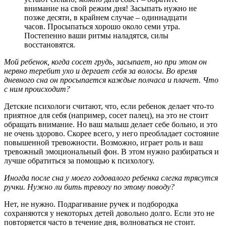
внимание на свой режим дня! Засыпать нужно не
позже десяти, в крайнем случае – одиннадцати
часов. Просыпаться хорошо около семи утра.
Постепенно ваши ритмы наладятся, силы
восстановятся.
Мой ребенок, когда сосет грудь, засыпает, но при этом он
нервно теребит ухо и дергает себя за волосы. Во время
дневного сна он просыпается каждые полчаса и плачет. Что
с ним происходит?
Детские психологи считают, что, если ребенок делает что-то
приятное для себя (например, сосет палец), на это не стоит
обращать внимание. Но ваш малыш делает себе больно, и это
не очень здорово. Скорее всего, у него преобладает состояние
повышенной тревожности. Возможно, играет роль и ваш
тревожный эмоциональный фон. В этом нужно разбираться и
лучше обратиться за помощью к психологу.
Иногда после сна у моего годовалого ребенка слегка трясутся
ручки. Нужно ли бить тревогу по этому поводу?
Нет, не нужно. Подрагивание ручек и подбородка
сохраняются у некоторых детей довольно долго. Если это не
повторяется часто в течение дня, волноваться не стоит.