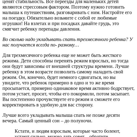
ценят стабильность. Все переезды для маленьких детей
являются стрессовым фактором. Поэтому нужно готовить
малыша к путешествиям, разговаривать с ним. Настройте его
на поездку. Обязательно возьмите с собой ее любимые
игрушки! На взлетах и при посадках давайте грудь, это
смягчит ребенку перепады давления.
Во сколько надо укладывать спать трехмесячного ребенка? У
нас получается всегда по- разному…
Для трехмесячного ребенка еще не может быть жесткого
режима. Дети способны перенять режим взрослых, но тогда
они будут зависимы от внешней структуры времени. Лучше
ребенку в этом возрасте позволить самому наладить свой
режим. Он, конечно, будет немного сдвигаться, но вы
увидите, что ребенок примерно в одно и то же время
просыпается, примерно одинаковое время активно бодрствует,
потом устает, просит, чтобы его покормили, потом засыпает.
Вы постепенно прочувствуете его режим и сможете его
корректировать в удобную для вас сторону.
Лучше всего укладывать малыша спать не позже десяти
вечера. Самый ценный сон – до полуночи.
Кстати, и людям взрослым, которые часто болеют,
устают сильно, можно дать совет – обратите