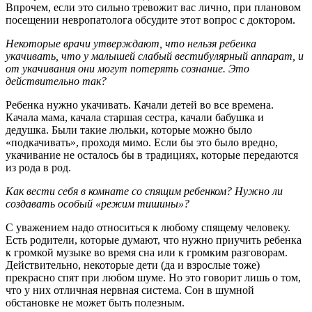
Впрочем, если это сильно тревожит вас лично, при плановом
посещении невропатолога обсудите этот вопрос с доктором.
Некоторые врачи утверждают, что нельзя ребенка
укачивать, что у малышей слабый вестибулярный аппарат, и
от укачивания они могут потерять сознание. Это
действительно так?
Ребенка нужно укачивать. Качали детей во все времена.
Качала мама, качала старшая сестра, качали бабушка и
дедушка. Были такие люльки, которые можно было
«подкачивать», проходя мимо. Если бы это было вредно,
укачивание не осталось бы в традициях, которые передаются
из рода в род.
Как вести себя в комнате со спящим ребенком? Нужно ли
создавать особый «режим тишины»?
С уважением надо относиться к любому спящему человеку.
Есть родители, которые думают, что нужно приучить ребенка
к громкой музыке во время сна или к громким разговорам.
Действительно, некоторые дети (да и взрослые тоже)
прекрасно спят при любом шуме. Но это говорит лишь о том,
что у них отличная нервная система. Сон в шумной
обстановке не может быть полезным.